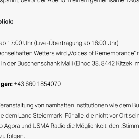
spannt, bevor der Abend in einem gemeinsamen Aus
lick:
ab 17:00 Uhr (Live-Übertragung ab 18:00 Uhr)
chselhaften Wetters wird „Voices of Remembrance“ n
 in der
Buschenschank Malli (Einöd 38, 8442 Kitzek im 
agen:
+43 660 1854070
 Veranstaltung von namhaften Institutionen wie dem B
e dem Land Steiermark. Für alle, die nicht vor Ort sei
io Agora und USMA Radio die Möglichkeit, den „Stimm
zu folgen.