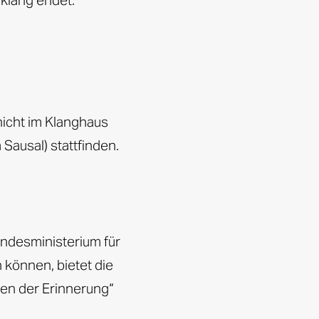
klang endet.
icht im Klanghaus
Sausal) stattfinden.
undesministerium für
n können, bietet die
en der Erinnerung“