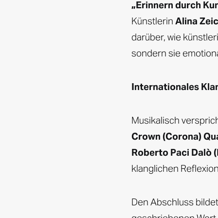
„Erinnern durch Kun
Künstlerin
Alina Zei
darüber, wie künstle
sondern sie emotiona
Internationales Kla
Musikalisch verspric
Crown (Corona) Qu
Roberto Paci Dalò (
klanglichen Reflexion
Den Abschluss bildet