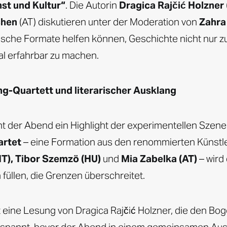
st und Kultur“
. Die Autorin
Dragica Rajčić Holzner
chen
(AT) diskutieren unter der Moderation von
Zahra
rische Formate helfen können, Geschichte nicht nur 
l erfahrbar zu machen.
ng-Quartett und literarischer Ausklang
ht der Abend ein Highlight der experimentellen Szen
artet
– eine Formation aus den renommierten Künstl
IT), Tibor Szemzö (HU)
und
Mia Zabelka (AT)
– wird
 füllen, die Grenzen überschreitet.
 eine Lesung von Dragica Rajčić Holzner, die den Bo