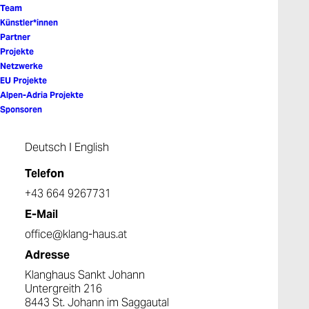
Team
Künstler*innen
Partner
Projekte
Netzwerke
EU Projekte
Alpen-Adria Projekte
Sponsoren
Impressum
Deutsch
I
English
Unternehmensgegenstand:
Telefon
Klanghaus Sankt Johann
+43 664 9267731
Untergreith 216
A- 8443 Sankt Johann im Saggautal
E-Mail
Medieninhaber:
office@klang-haus.at
Enterprise Z
Brandstätte 7-9
Adresse
1010 Wien
Klanghaus Sankt Johann
Rechtsform: Verein
Untergreith 216
ZVR: 850106222
8443 St. Johann im Saggautal