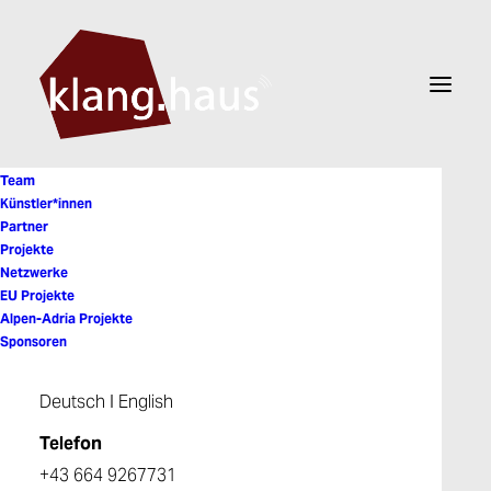
Team
Künstler*innen
Partner
Projekte
Tibor Szemző
Netzwerke
EU Projekte
Alpen-Adria Projekte
Sponsoren
Deutsch
I
English
Telefon
+43 664 9267731
© 2026 Klanghaus. All rights reserved