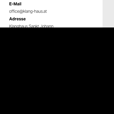
E-Mail
office@klang-haus.at
Adresse
Klanghaus Sankt Johann
Untergreith 216
8443 St. Johann im Saggautal