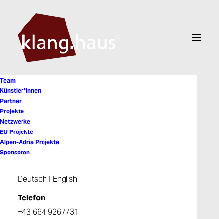
Team
Künstler*innen
Partner
Projekte
Maggie Nicols
Netzwerke
EU Projekte
Alpen-Adria Projekte
Sponsoren
Deutsch
I
English
Telefon
+43 664 9267731
© 2026 Klanghaus. All rights reserved