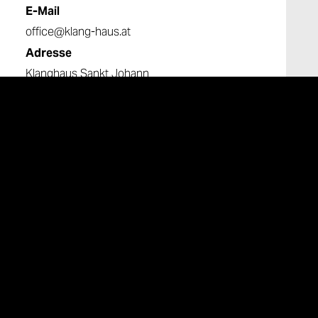
E-Mail
office@klang-haus.at
Adresse
Klanghaus Sankt Johann
Untergreith 216
8443 St. Johann im Saggautal